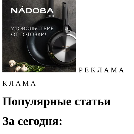
Р Е К Л А М А
К Л А М А
Популярные статьи
За сегодня: