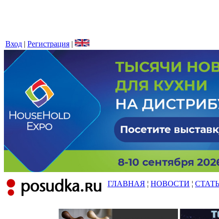
Вход
|
Регистрация
|
ГЛАВНАЯ
¦
НОВОСТИ
¦
СТАТ