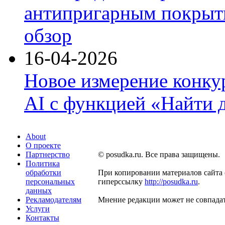
антипригарным покрыти
обзор
16-04-2026
Новое измерение конку
AI с функцией «Найти 
About
О проекте
Партнерство
© posudka.ru. Все права защищены.
Политика
обработки
При копировании материалов сайта 
персональных
гиперссылку
http://posudka.ru
.
данных
Рекламодателям
Мнение редакции может не совпадат
Услуги
Контакты