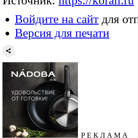
Источник:
https://korall.ru
Войдите на сайт
для от
Версия для печати
Р Е К Л А М А