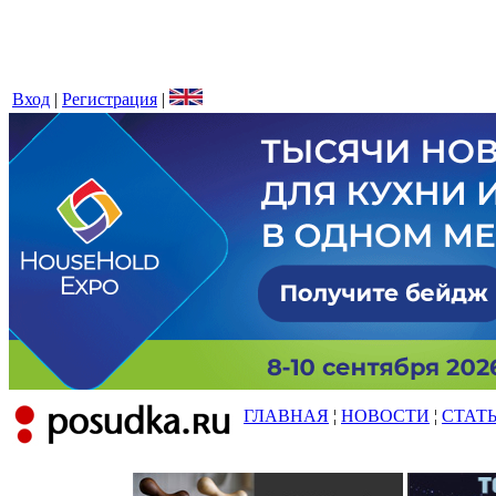
Вход
|
Регистрация
|
ГЛАВНАЯ
¦
НОВОСТИ
¦
СТАТ