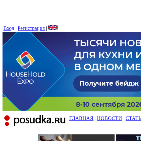
Вход
|
Регистрация
|
ГЛАВНАЯ
¦
НОВОСТИ
¦
СТАТ