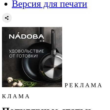
Версия для печати
Р Е К Л А М А
К Л А М А