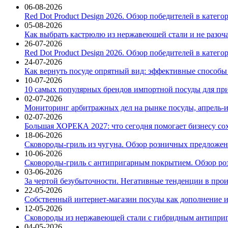
06-08-2026
Red Dot Product Design 2026. Обзор победителей в катег
05-08-2026
Как выбрать кастрюлю из нержавеющей стали и не разоч
26-07-2026
Red Dot Product Design 2026. Обзор победителей в катег
24-07-2026
Как вернуть посуде опрятный вид: эффективные способы
10-07-2026
10 самых популярных брендов импортной посуды для при
02-07-2026
Мониторинг арбитражных дел на рынке посуды, апрель-и
02-07-2026
Большая ХОРЕКА 2027: что сегодня помогает бизнесу со
18-06-2026
Сковороды-гриль из чугуна. Обзор розничных предложени
10-06-2026
Сковороды-гриль с антипригарным покрытием. Обзор ро
03-06-2026
За чертой безубыточности. Негативные тенденции в про
22-05-2026
Собственный интернет-магазин посуды как дополнение и
12-05-2026
Сковороды из нержавеющей стали с гибридным антиприг
04-05-2026