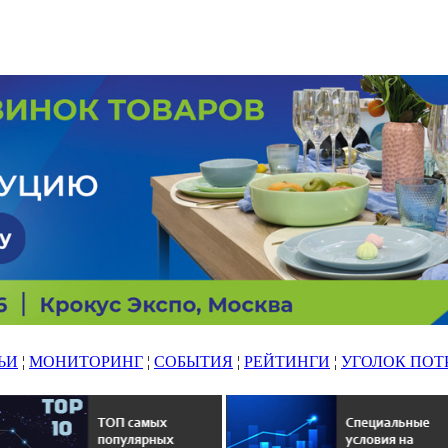
ЬИ
¦
МОНИТОРИНГ
¦
СОБЫТИЯ
¦
РЕЙТИНГИ
¦
УГОЛОК ПОТ