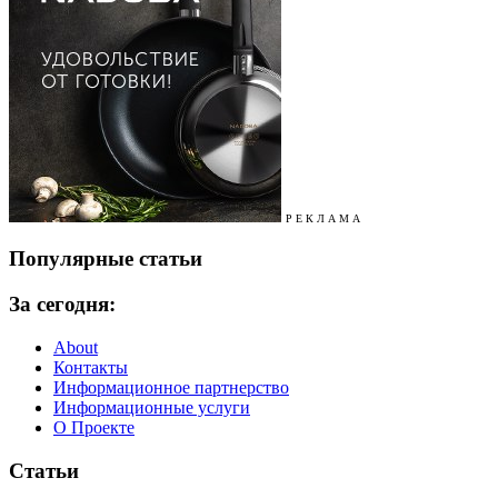
Р Е К Л А М А
Популярные статьи
За сегодня:
About
Контакты
Информационное партнерство
Информационные услуги
О Проекте
Статьи