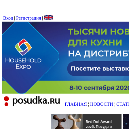
Вход
|
Регистрация
|
ГЛАВНАЯ
¦
НОВОСТИ
¦
СТАТ