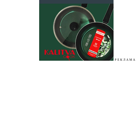
Р Е К Л А М А