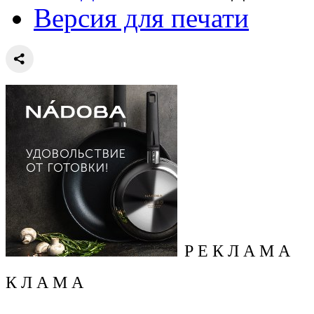
Версия для печати
Р Е К Л А М А
К Л А М А