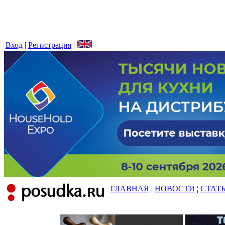
Вход
|
Регистрация
|
ГЛАВНАЯ
¦
НОВОСТИ
¦
СТАТ