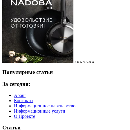
Р Е К Л А М А
Популярные статьи
За сегодня:
About
Контакты
Информационное партнерство
Информационные услуги
О Проекте
Статьи