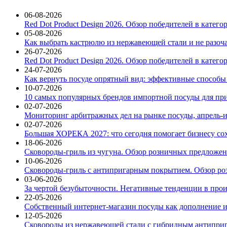
06-08-2026
Red Dot Product Design 2026. Обзор победителей в катег
05-08-2026
Как выбрать кастрюлю из нержавеющей стали и не разоч
26-07-2026
Red Dot Product Design 2026. Обзор победителей в катег
24-07-2026
Как вернуть посуде опрятный вид: эффективные способы
10-07-2026
10 самых популярных брендов импортной посуды для при
02-07-2026
Мониторинг арбитражных дел на рынке посуды, апрель-и
02-07-2026
Большая ХОРЕКА 2027: что сегодня помогает бизнесу со
18-06-2026
Сковороды-гриль из чугуна. Обзор розничных предложени
10-06-2026
Сковороды-гриль с антипригарным покрытием. Обзор ро
03-06-2026
За чертой безубыточности. Негативные тенденции в про
22-05-2026
Собственный интернет-магазин посуды как дополнение и
12-05-2026
Сковороды из нержавеющей стали с гибридным антиприг