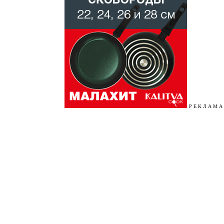
Р Е К Л А М А