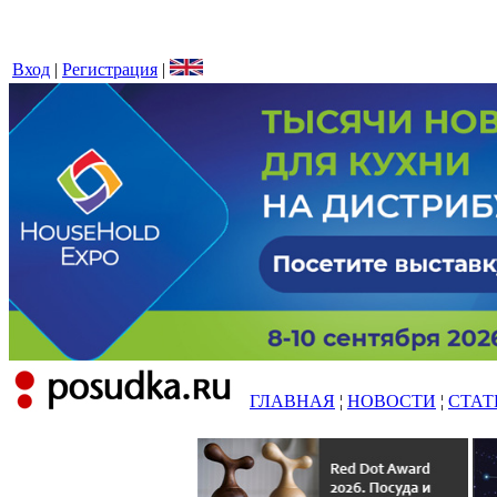
Вход
|
Регистрация
|
ГЛАВНАЯ
¦
НОВОСТИ
¦
СТАТ