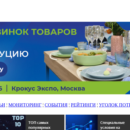
ЬИ
¦
МОНИТОРИНГ
¦
СОБЫТИЯ
¦
РЕЙТИНГИ
¦
УГОЛОК ПОТ