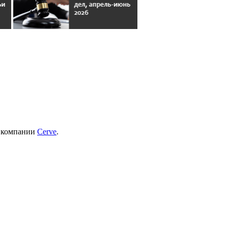
- компании
Cerve
.