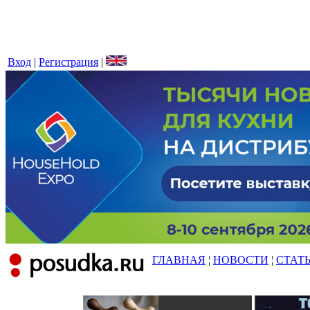
Вход
|
Регистрация
|
ГЛАВНАЯ
¦
НОВОСТИ
¦
СТАТ