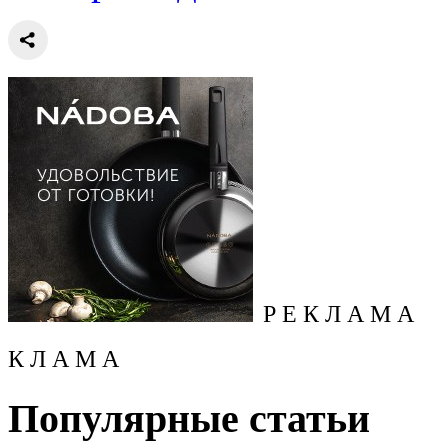
Р Е К Л А М А
К Л А М А
Популярные статьи