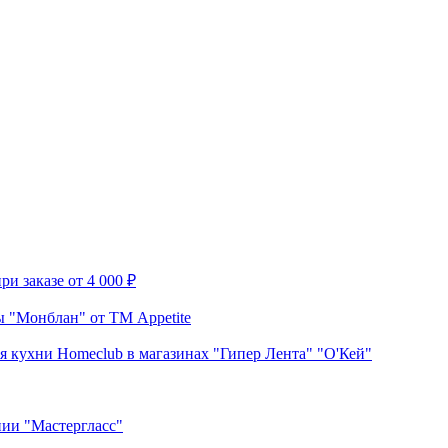
и заказе от 4 000 ₽
 "Монблан" от ТМ Appetite
я кухни Homeclub в магазинах "Гипер Лента" "О'Кей"
нии "Мастергласс"