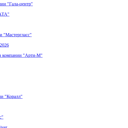
ии "Гала-центр"
"АТА"
ии "Мастергласс"
.2026
 в компании "Арти-М"
ии "Коралл"
с"
iver