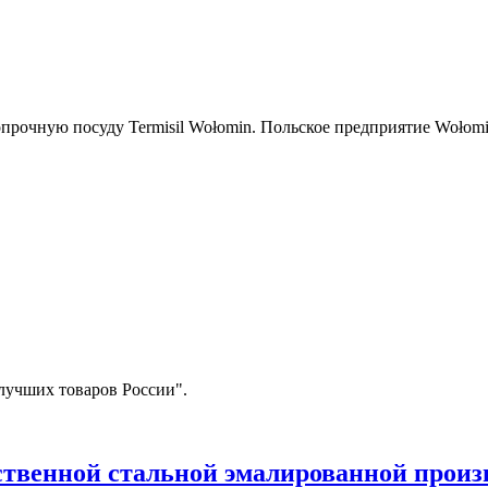
прочную посуду Termisil Wołomin. Польское предприятие Wołomin
лучших товаров России".
ственной стальной эмалированной прои