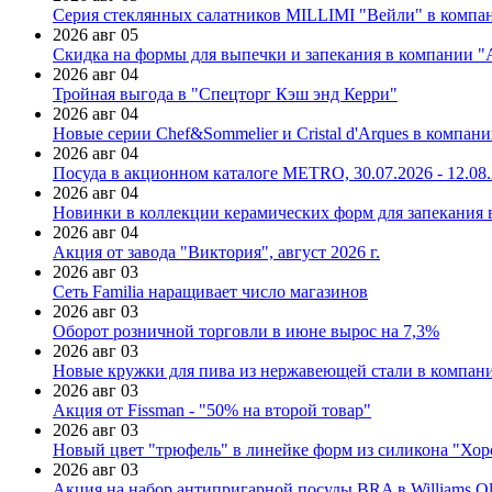
Серия стеклянных салатников MILLIMI "Вейли" в компан
2026 авг 05
Скидка на формы для выпечки и запекания в компании 
2026 авг 04
Тройная выгода в "Спецторг Кэш энд Керри"
2026 авг 04
Новые серии Chef&Sommelier и Cristal d'Arques в компан
2026 авг 04
Посуда в акционном каталоге METRO, 30.07.2026 - 12.08
2026 авг 04
Новинки в коллекции керамических форм для запекания
2026 авг 04
Акция от завода "Виктория", август 2026 г.
2026 авг 03
Сеть Familia наращивает число магазинов
2026 авг 03
Оборот розничной торговли в июне вырос на 7,3%
2026 авг 03
Новые кружки для пива из нержавеющей стали в компан
2026 авг 03
Акция от Fissman - "50% на второй товар"
2026 авг 03
Новый цвет "трюфель" в линейке форм из силикона "Хор
2026 авг 03
Акция на набор антипригарной посуды BRA в Williams Ol