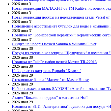
2026 июл 31
Новая коллекция МАЛАХИТ от ТМ Kalitva: источник радо
2026 июл 31
Новая коллекция посуды из нержавеющей стали Versal от 
2026 июл 31
Пополнение ассортимента бутылок для воды в компании E
2026 июл 31
Новинка от "Борисовской керамики": керамический соус
2026 июл 31
Скидка на наборы ножей Samura в Williams Oliver
2026 июл 30
Посуда из стекла в коллекции "Щелкунчик" в компании 
2026 июл 30
Новинка от TalleR: набор ножей Мотив TR-22018
2026 июл 30
Набор литых кастрюль Esprado "Кварта"
2026 июл 29
Стеклянные банки "Маюми" от Master House
2026 июл 29
Наборы ложек и вилок SATOSHI «Антей» в компании "Г
2026 июл 29
Акция "Бокалы в подарок" в магазинах Hoff
2026 июл 29
Новинка от ЗПИ "Альтернатива": сушилка для посуды «
2026 июл 28