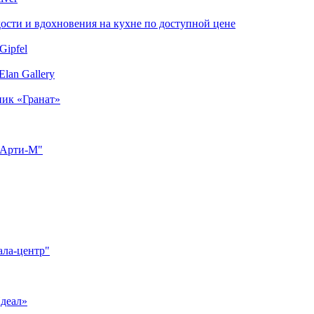
сти и вдохновения на кухне по доступной цене
Gipfel
lan Gallery
ник «Гранат»
"Арти-М"
ала-центр"
Идеал»