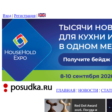
Вход
|
Регистрация
|
ГЛАВНАЯ
¦
НОВОСТИ
¦
СТАТ