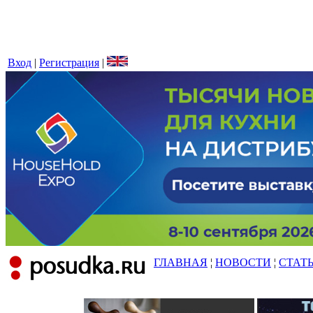
Вход
|
Регистрация
|
ГЛАВНАЯ
¦
НОВОСТИ
¦
СТАТ