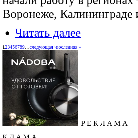
Воронеже, Калининграде 
Читать далее
1
2
3
4
5
6
7
8
9
…
следующая ›
последняя »
Р Е К Л А М А
К Л А М А