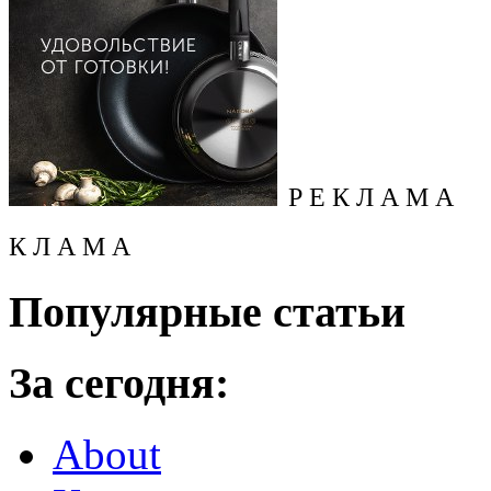
Р Е К Л А М А
К Л А М А
Популярные статьи
За сегодня:
About