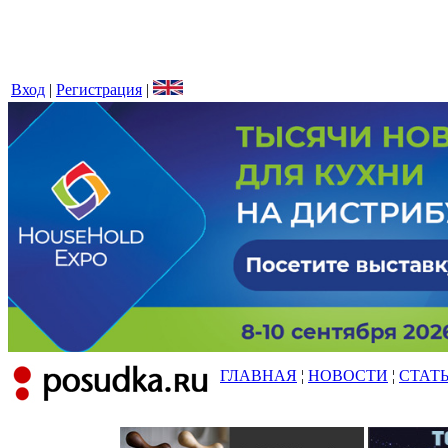
Вход
|
Регистрация
|
ГЛАВНАЯ
¦
НОВОСТИ
¦
СТАТ