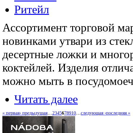
Ритейл
Ассортимент торговой ма
новинками утвари из стек
десертные ложки и много
коктейлей. Изделия отлич
можно мыть в посудомое
Читать далее
« первая
‹ предыдущая
…
2
3
4
5
6
7
8
9
10
…
следующая ›
последняя »