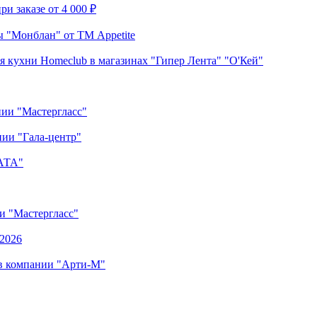
и заказе от 4 000 ₽
 "Монблан" от ТМ Appetite
я кухни Homeclub в магазинах "Гипер Лента" "О'Кей"
нии "Мастергласс"
ии "Гала-центр"
"АТА"
ии "Мастергласс"
.2026
 в компании "Арти-М"