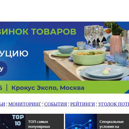
ЬИ
¦
МОНИТОРИНГ
¦
СОБЫТИЯ
¦
РЕЙТИНГИ
¦
УГОЛОК ПОТ