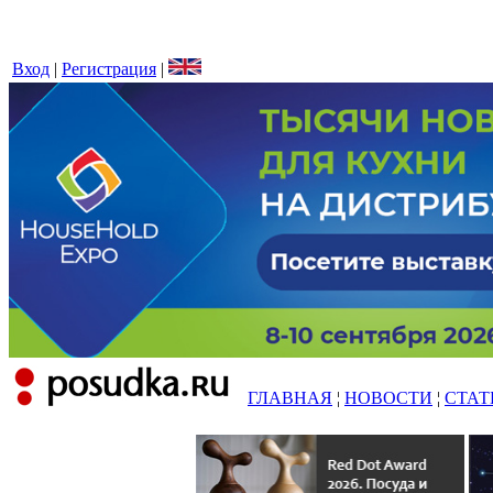
Вход
|
Регистрация
|
ГЛАВНАЯ
¦
НОВОСТИ
¦
СТАТ