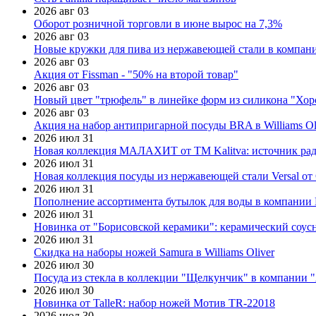
2026 авг 03
Оборот розничной торговли в июне вырос на 7,3%
2026 авг 03
Новые кружки для пива из нержавеющей стали в компан
2026 авг 03
Акция от Fissman - "50% на второй товар"
2026 авг 03
Новый цвет "трюфель" в линейке форм из силикона "Хор
2026 авг 03
Акция на набор антипригарной посуды BRA в Williams Ol
2026 июл 31
Новая коллекция МАЛАХИТ от ТМ Kalitva: источник радо
2026 июл 31
Новая коллекция посуды из нержавеющей стали Versal от 
2026 июл 31
Пополнение ассортимента бутылок для воды в компании E
2026 июл 31
Новинка от "Борисовской керамики": керамический соус
2026 июл 31
Скидка на наборы ножей Samura в Williams Oliver
2026 июл 30
Посуда из стекла в коллекции "Щелкунчик" в компании 
2026 июл 30
Новинка от TalleR: набор ножей Мотив TR-22018
2026 июл 30