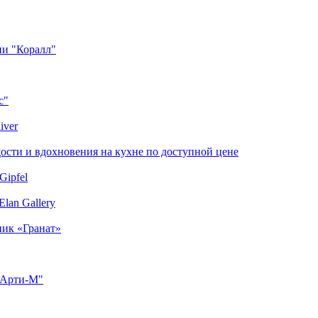
ии "Коралл"
с"
iver
сти и вдохновения на кухне по доступной цене
Gipfel
lan Gallery
ник «Гранат»
"Арти-М"