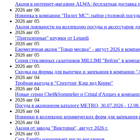
Акция в интернет-магазине ALWA: бесплатная доставка пр
2026 авг 06
Новинка в компании "Пилот МС": набор столовой посуды
2026 авг 05
Акция лояльности на коллекцию посуды и аксессуаров дл
2026 авг 05
"Приталенные" кружки от Lenardi
2026 авг 05
Ежемесячная акция "Товар месяца" - август 2026 в компа
2026 авг 05
Серия стеклянных салатников MILLIMI "Вейли" в компан
2026 авг 05
Скидка на формы для выпечки и запекания в компании 
2026 авг 04
Тройная выгода в "Спецторг Кэш энд Керри"
2026 авг 04
Новые серии Chef&Sommelier и Cristal d'Arques в компан
2026 авг 04
Посуда в акционном каталоге METRO, 30.07.2026 - 12.08
2026 авг 04
Новинки в коллекции керамических форм для запекания
2026 авг 04
Акция от завода "Виктория", август 2026 г.
2026 авг 03
Сеть Familia наращивает число магазинов