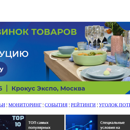
ЬИ
¦
МОНИТОРИНГ
¦
СОБЫТИЯ
¦
РЕЙТИНГИ
¦
УГОЛОК ПОТ