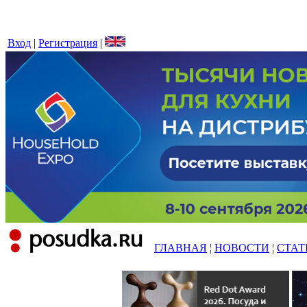
Вход
|
Регистрация
|
ГЛАВНАЯ
¦
НОВОСТИ
¦
СТАТ