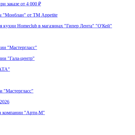
и заказе от 4 000 ₽
 "Монблан" от ТМ Appetite
я кухни Homeclub в магазинах "Гипер Лента" "О'Кей"
нии "Мастергласс"
ии "Гала-центр"
"АТА"
ии "Мастергласс"
.2026
 в компании "Арти-М"