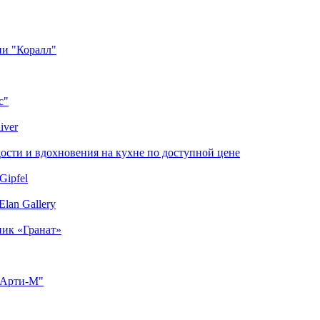
ии "Коралл"
с"
iver
сти и вдохновения на кухне по доступной цене
Gipfel
lan Gallery
ник «Гранат»
"Арти-М"