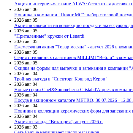
Акция в интернет-магазине ALWA: бесплатная доставка пр
2026 авг 06
Новинка в компании "Пилот МС": набор столовой посуды
2026 авг 05
Акция лояльности на коллекцию посуды и аксессуаров дл
2026 авг 05
"Приталенные" кружки от Lenardi
2026 авг 05
Ежемесячная акция "Товар месяца" - август 2026 в компа
2026 авг 05
Серия стеклянных салатников MILLIMI "Вейли" в компан
2026 авг 05
Скидка на формы для выпечки и запекания в компании 
2026 авг 04
Тройная выгода в "Спецторг Кэш энд Керри"
2026 авг 04
Новые серии Chef&Sommelier и Cristal d'Arques в компан
2026 авг 04
Посуда в акционном каталоге METRO, 30.07.2026 - 12.08
2026 авг 04
Новинки в коллекции керамических форм для запекания
2026 авг 04
Акция от завода "Виктория", август 2026 г.
2026 авг 03
Сеть Familia наращивает число магазинов