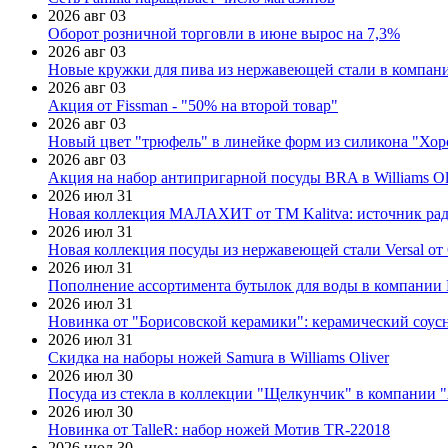
2026 авг 03
Оборот розничной торговли в июне вырос на 7,3%
2026 авг 03
Новые кружки для пива из нержавеющей стали в компан
2026 авг 03
Акция от Fissman - "50% на второй товар"
2026 авг 03
Новый цвет "трюфель" в линейке форм из силикона "Хор
2026 авг 03
Акция на набор антипригарной посуды BRA в Williams Ol
2026 июл 31
Новая коллекция МАЛАХИТ от ТМ Kalitva: источник радо
2026 июл 31
Новая коллекция посуды из нержавеющей стали Versal от 
2026 июл 31
Пополнение ассортимента бутылок для воды в компании E
2026 июл 31
Новинка от "Борисовской керамики": керамический соус
2026 июл 31
Скидка на наборы ножей Samura в Williams Oliver
2026 июл 30
Посуда из стекла в коллекции "Щелкунчик" в компании 
2026 июл 30
Новинка от TalleR: набор ножей Мотив TR-22018
2026 июл 30