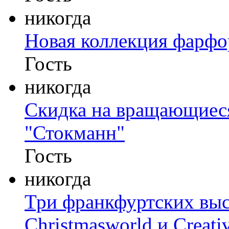
никогда
Новая коллекция фарфо
Гость
никогда
Скидка на вращающиеся
"Стокманн"
Гость
никогда
Три франкфуртских выс
Christmasworld и Creati