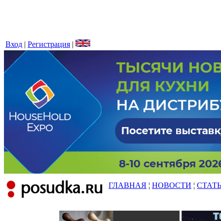
Вход
|
Регистрация
|
ГЛАВНАЯ
¦
НОВОСТИ
¦
СТАТ