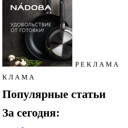
Р Е К Л А М А
К Л А М А
Популярные статьи
За сегодня: