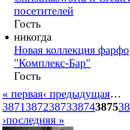
посетителей
Гость
никогда
Новая коллекция фарфор
"Комплекс-Бар"
Гость
« первая
‹ предыдущая
…
3871
3872
3873
3874
3875
38
›
последняя »