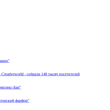
кманн"
 Creativeworld - собрали 148 тысяч посетителей
омплекс-Бар"
аторский фарфор"