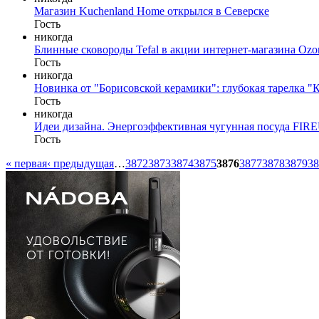
Магазин Kuchenland Home открылся в Северске
Гость
никогда
Блинные сковороды Tefal в акции интернет-магазина Ozo
Гость
никогда
Новинка от "Борисовской керамики": глубокая тарелка "
Гость
никогда
Идеи дизайна. Энергоэффективная чугунная посуда FIR
Гость
« первая
‹ предыдущая
…
3872
3873
3874
3875
3876
3877
3878
3879
38