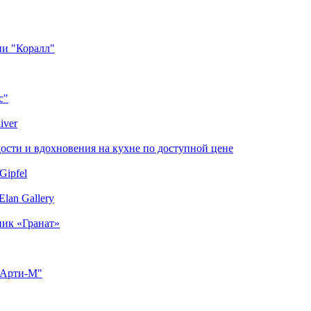
ии "Коралл"
с"
iver
сти и вдохновения на кухне по доступной цене
Gipfel
lan Gallery
ник «Гранат»
"Арти-М"