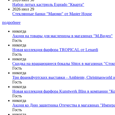
Набор литых кастрюль Esprado "Кварта"
2026 июл 29
Стеклянные банки "Маюми" от Master House
подробнее
никогда
Акция на товары для масленицы в магазинах "М.Видео"
Гость
никогда
Новая коллекция фарфора TROPICAL от Lenardi
Гость
никогда
Скидка на вращающиеся бокалы Shtox в магазинах "Сто
Гость
никогда
Три франкфуртских выставки - Ambiente, Christmasworld и
Гость
никогда
Новая коллекция фарфора Kunstwerk Bliss в компании "К
Гость
никогда
Акция ко Дню защитника Отечества в магазинах "Импер
Гость
никогда