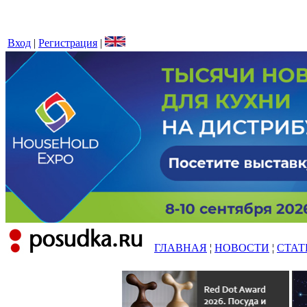
Вход
|
Регистрация
|
ГЛАВНАЯ
¦
НОВОСТИ
¦
СТАТ