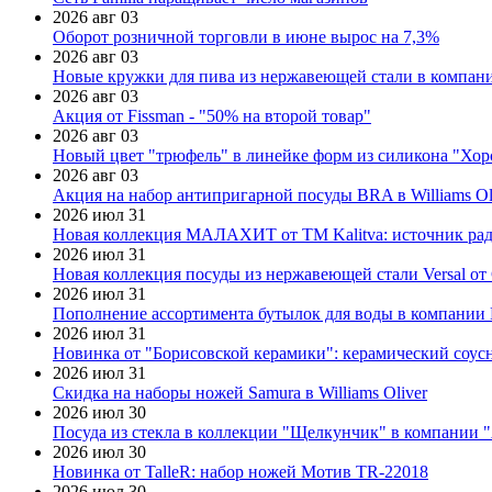
2026 авг 03
Оборот розничной торговли в июне вырос на 7,3%
2026 авг 03
Новые кружки для пива из нержавеющей стали в компан
2026 авг 03
Акция от Fissman - "50% на второй товар"
2026 авг 03
Новый цвет "трюфель" в линейке форм из силикона "Хор
2026 авг 03
Акция на набор антипригарной посуды BRA в Williams Ol
2026 июл 31
Новая коллекция МАЛАХИТ от ТМ Kalitva: источник радо
2026 июл 31
Новая коллекция посуды из нержавеющей стали Versal от 
2026 июл 31
Пополнение ассортимента бутылок для воды в компании E
2026 июл 31
Новинка от "Борисовской керамики": керамический соус
2026 июл 31
Скидка на наборы ножей Samura в Williams Oliver
2026 июл 30
Посуда из стекла в коллекции "Щелкунчик" в компании 
2026 июл 30
Новинка от TalleR: набор ножей Мотив TR-22018
2026 июл 30