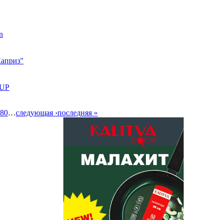
n
Каприз"
EUP
80
…
следующая ›
последняя »