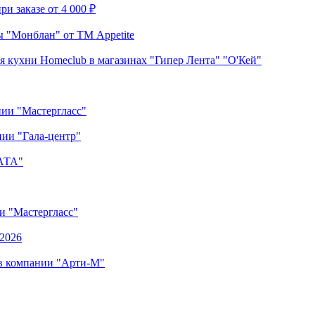
и заказе от 4 000 ₽
 "Монблан" от ТМ Appetite
я кухни Homeclub в магазинах "Гипер Лента" "О'Кей"
нии "Мастергласс"
ии "Гала-центр"
"АТА"
ии "Мастергласс"
.2026
 в компании "Арти-М"