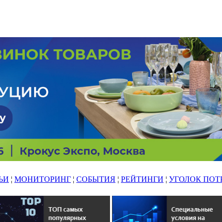
ЬИ
¦
МОНИТОРИНГ
¦
СОБЫТИЯ
¦
РЕЙТИНГИ
¦
УГОЛОК ПОТ