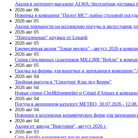
Акция в интернет-магазине ALWA: бесплатная доставка пр
2026 авг 06
Новинка в компании "Пилот МС": набор столовой посуды
2026 авг 05
Акция лояльности на коллекцию посуды и аксессуаров дл
2026 авг 05
"Приталенные" кружки от Lenardi
2026 авг 05
Ежемесячная акция "Товар месяца" - август 2026 в компа
2026 авг 05
Серия стеклянных салатников MILLIMI "Вейли" в компан
2026 авг 05
Скидка на формы для выпечки и запекания в компании 
2026 авг 04
Тройная выгода в "Спецторг Кэш энд Керри"
2026 авг 04
Новые серии Chef&Sommelier и Cristal d'Arques в компан
2026 авг 04
Посуда в акционном каталоге METRO, 30.07.2026 - 12.08
2026 авг 04
Новинки в коллекции керамических форм для запекания
2026 авг 04
Акция от завода "Виктория", август 2026 г.
2026 авг 03
Сеть Familia наращивает число магазинов