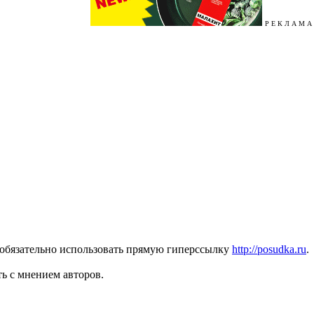
Р Е К Л А М А
 обязательно использовать прямую гиперссылку
http://posudka.ru
.
ь с мнением авторов.