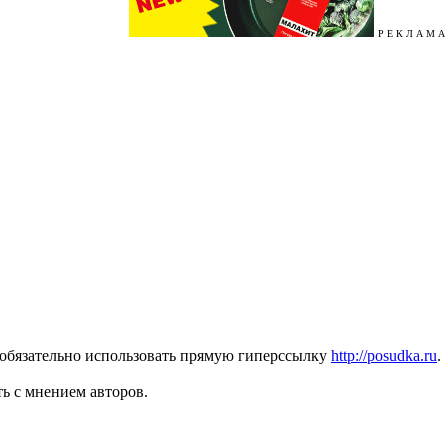
Р Е К Л А М А
 обязательно использовать прямую гиперссылку
http://posudka.ru
.
ь с мнением авторов.