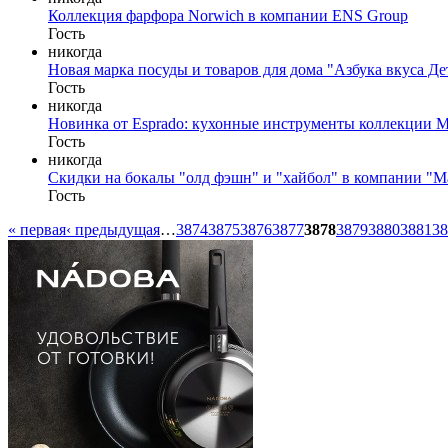
Коллекция фарфора Norwich в компании ENS Group
Гость
никогда
Новая марка посуды и товаров для дома "Азбука вкуса Де
Гость
никогда
Новинка от Esprado: кухонные инструменты коллекции M
Гость
никогда
Скидки на бокалы "олд фэшн" и "хайбол" в компании "М
Гость
« первая
‹ предыдущая
…
3874
3875
3876
3877
3878
3879
3880
3881
38