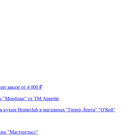
и заказе от 4 000 ₽
 "Монблан" от ТМ Appetite
я кухни Homeclub в магазинах "Гипер Лента" "О'Кей"
нии "Мастергласс"