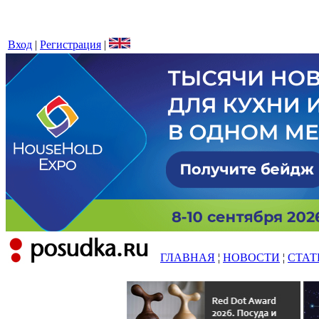
Вход
|
Регистрация
|
ГЛАВНАЯ
¦
НОВОСТИ
¦
СТАТ