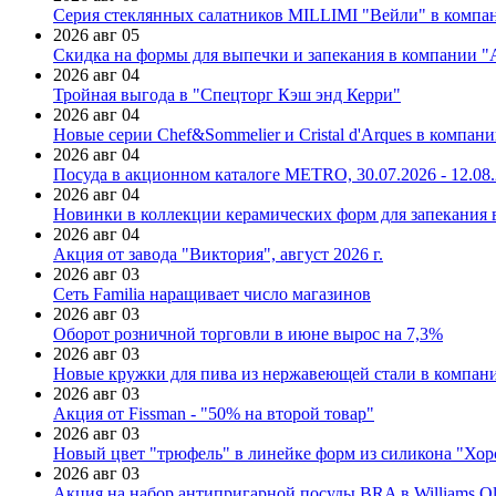
Серия стеклянных салатников MILLIMI "Вейли" в компан
2026 авг 05
Скидка на формы для выпечки и запекания в компании 
2026 авг 04
Тройная выгода в "Спецторг Кэш энд Керри"
2026 авг 04
Новые серии Chef&Sommelier и Cristal d'Arques в компан
2026 авг 04
Посуда в акционном каталоге METRO, 30.07.2026 - 12.08
2026 авг 04
Новинки в коллекции керамических форм для запекания
2026 авг 04
Акция от завода "Виктория", август 2026 г.
2026 авг 03
Сеть Familia наращивает число магазинов
2026 авг 03
Оборот розничной торговли в июне вырос на 7,3%
2026 авг 03
Новые кружки для пива из нержавеющей стали в компан
2026 авг 03
Акция от Fissman - "50% на второй товар"
2026 авг 03
Новый цвет "трюфель" в линейке форм из силикона "Хор
2026 авг 03
Акция на набор антипригарной посуды BRA в Williams Ol