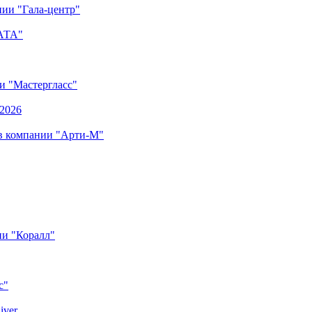
ии "Гала-центр"
"АТА"
ии "Мастергласс"
.2026
 в компании "Арти-М"
ии "Коралл"
с"
iver