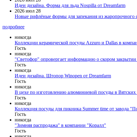
Идеи дизайна. Форма для льда Nospilla от Dreamfarm
2026 июл 28
Новые рифлёные формы для запекания из жаропрочного 
подробнее
никогда
Коллекции керамической посуды Azzuro и Dallas в комп
Гость
никогда
"Светофор" опровергает информацию о скором закрытии
Гость
никогда
Идеи дизайна. Штопор Winopen от Dreamfarm
Гость
никогда
В цехе по изготовлению алюминиевой посуды в Вятских
Гость
никогда
Коллекция посуды для пикника Summer time от завода "
Гость
никогда
"Зимняя распродажа" в компании "Коралл"
Гость
никогда