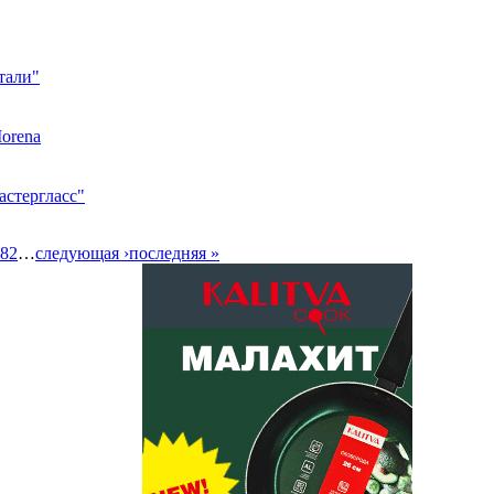
тали"
orena
астергласс"
82
…
следующая ›
последняя »