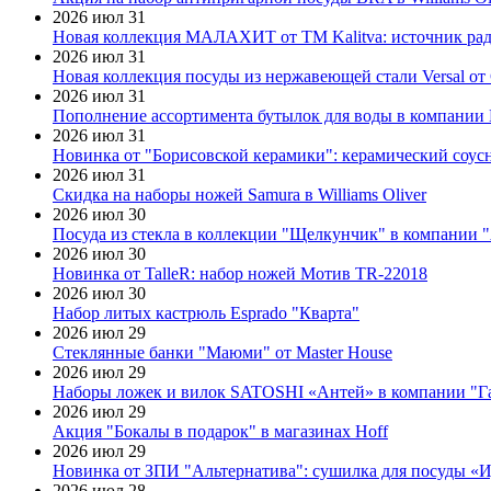
2026 июл 31
Новая коллекция МАЛАХИТ от ТМ Kalitva: источник радо
2026 июл 31
Новая коллекция посуды из нержавеющей стали Versal от 
2026 июл 31
Пополнение ассортимента бутылок для воды в компании E
2026 июл 31
Новинка от "Борисовской керамики": керамический соус
2026 июл 31
Скидка на наборы ножей Samura в Williams Oliver
2026 июл 30
Посуда из стекла в коллекции "Щелкунчик" в компании 
2026 июл 30
Новинка от TalleR: набор ножей Мотив TR-22018
2026 июл 30
Набор литых кастрюль Esprado "Кварта"
2026 июл 29
Стеклянные банки "Маюми" от Master House
2026 июл 29
Наборы ложек и вилок SATOSHI «Антей» в компании "Г
2026 июл 29
Акция "Бокалы в подарок" в магазинах Hoff
2026 июл 29
Новинка от ЗПИ "Альтернатива": сушилка для посуды «
2026 июл 28