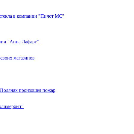
стекла в компании "Пилот МС"
ании "Анна Лафарг"
 своих магазинов
 Полянах произошел пожар
Полимербыт"