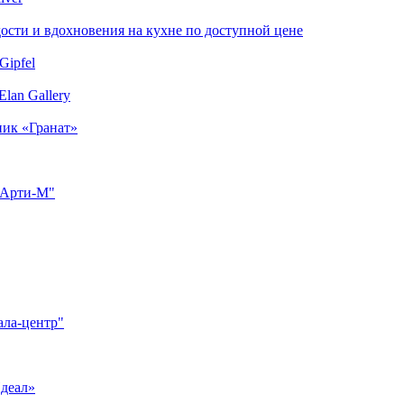
сти и вдохновения на кухне по доступной цене
Gipfel
lan Gallery
ник «Гранат»
"Арти-М"
ала-центр"
Идеал»