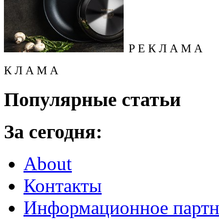
Р Е К Л А М А
К Л А М А
Популярные статьи
За сегодня:
About
Контакты
Информационное партн