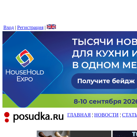
Вход
|
Регистрация
|
ГЛАВНАЯ
¦
НОВОСТИ
¦
СТАТ