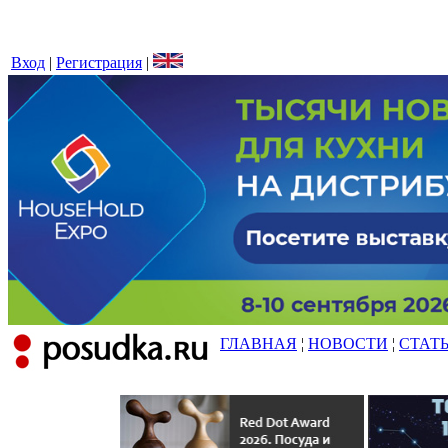
Вход
|
Регистрация
|
ГЛАВНАЯ
¦
НОВОСТИ
¦
СТАТ