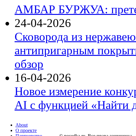
АМБАР БУРЖУА: прете
24-04-2026
Сковорода из нержавею
антипригарным покрыти
обзор
16-04-2026
Новое измерение конку
AI с функцией «Найти 
About
О проекте
Партнерство
© posudka.ru. Все права защищены.