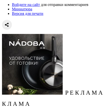
Войдите на сайт
для отправки комментариев
Миниатюра
Версия для печати
Р Е К Л А М А
К Л А М А