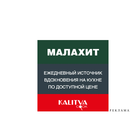
Р Е К Л А М А