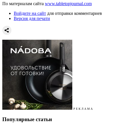
По материалам сайта
www.tabletopjournal.com
Войдите на сайт
для отправки комментариев
Версия для печати
Р Е К Л А М А
Популярные статьи