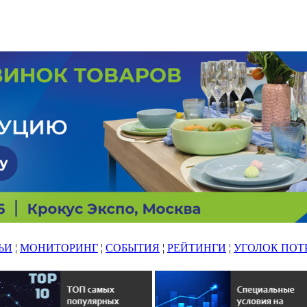
ЬИ
¦
МОНИТОРИНГ
¦
СОБЫТИЯ
¦
РЕЙТИНГИ
¦
УГОЛОК ПОТ