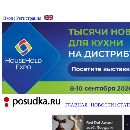
Вход
|
Регистрация
|
ГЛАВНАЯ
¦
НОВОСТИ
¦
СТАТ