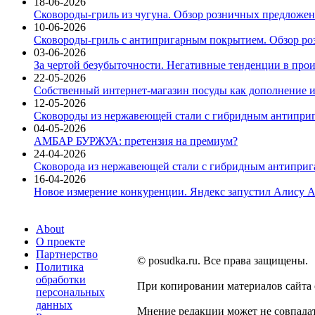
18-06-2026
Сковороды-гриль из чугуна. Обзор розничных предложени
10-06-2026
Сковороды-гриль с антипригарным покрытием. Обзор ро
03-06-2026
За чертой безубыточности. Негативные тенденции в про
22-05-2026
Собственный интернет-магазин посуды как дополнение и
12-05-2026
Сковороды из нержавеющей стали с гибридным антиприг
04-05-2026
АМБАР БУРЖУА: претензия на премиум?
24-04-2026
Сковорода из нержавеющей стали с гибридным антиприга
16-04-2026
Новое измерение конкуренции. Яндекс запустил Алису A
About
О проекте
Партнерство
© posudka.ru. Все права защищены.
Политика
обработки
При копировании материалов сайта
персональных
данных
Мнение редакции может не совпадат