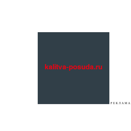
Р Е К Л А М А