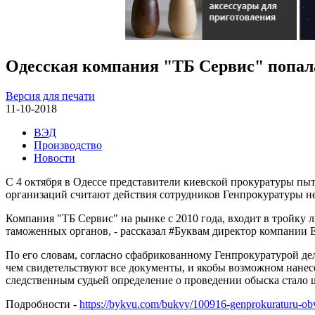
Одесская компания "ТБ Сервис" попал
Версия для печати
11-10-2018
ВЭД
Производство
Новости
С 4 октября в Одессе представители киевской прокуратуры пы
организаций считают действия сотрудников Генпрокуратуры н
Компания "ТБ Сервис" на рынке с 2010 года, входит в тройку
таможенных органов, - рассказал #Буквам директор компании 
По его словам, согласно сфабрикованному Генпрокуратурой д
чем свидетельствуют все документы, и якобы возможном нане
следственным судьей определение о проведении обыска стало ш
Подробности -
https://bykvu.com/bukvy/100916-genprokuraturu-obv