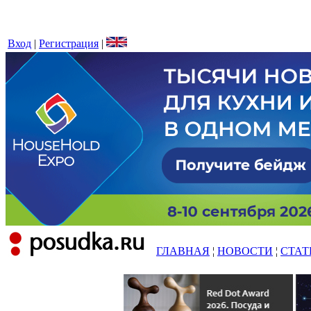
Вход
|
Регистрация
|
ГЛАВНАЯ
¦
НОВОСТИ
¦
СТАТ