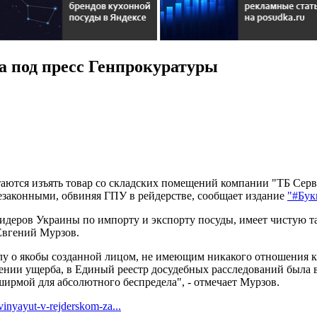
а под пресс Генпрокуратуры
таются изъять товар со складских помещений компании "ТБ Сер
езаконными, обвиняя ГПУ в рейдерстве, сообщает издание
"#Бук
 лидеров Украины по импорту и экспорту посуды, имеет чистую
Евгений Мурзов.
елу о якобы созданной лицом, не имеющим никакого отношения 
сении ущерба, в Единый реестр досудебных расследований была
ирмой для абсолютного беспредела", - отмечает Мурзов.
inyayut-v-rejderskom-za...