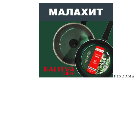
Р Е К Л А М А