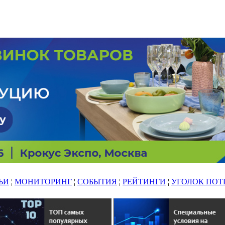
ЬИ
¦
МОНИТОРИНГ
¦
СОБЫТИЯ
¦
РЕЙТИНГИ
¦
УГОЛОК ПОТ