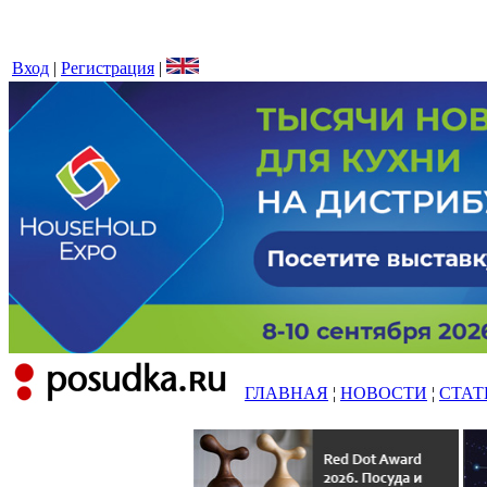
Вход
|
Регистрация
|
ГЛАВНАЯ
¦
НОВОСТИ
¦
СТАТ