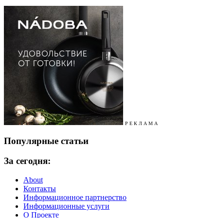
Р Е К Л А М А
Популярные статьи
За сегодня:
About
Контакты
Информационное партнерство
Информационные услуги
О Проекте