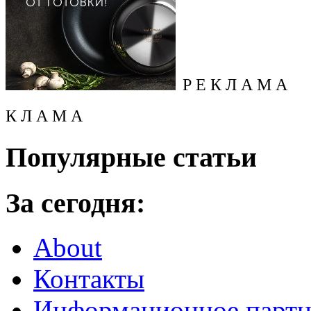
Р Е К Л А М А
К Л А М А
Популярные статьи
За сегодня:
About
Контакты
Информационное партн