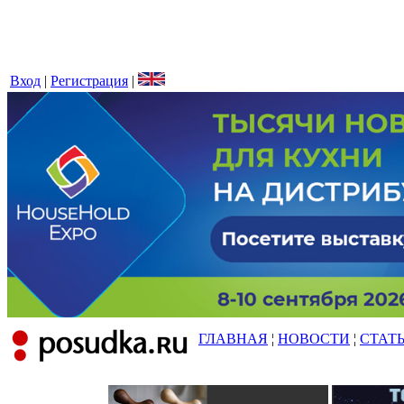
Вход
|
Регистрация
|
ГЛАВНАЯ
¦
НОВОСТИ
¦
СТАТ