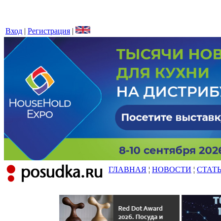
Вход
|
Регистрация
|
ГЛАВНАЯ
¦
НОВОСТИ
¦
СТАТ