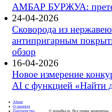
АМБАР БУРЖУА: прете
24-04-2026
Сковорода из нержавею
антипригарным покрыти
обзор
16-04-2026
Новое измерение конку
AI с функцией «Найти 
About
О проекте
Партнерство
© posudka.ru. Все права защищены.