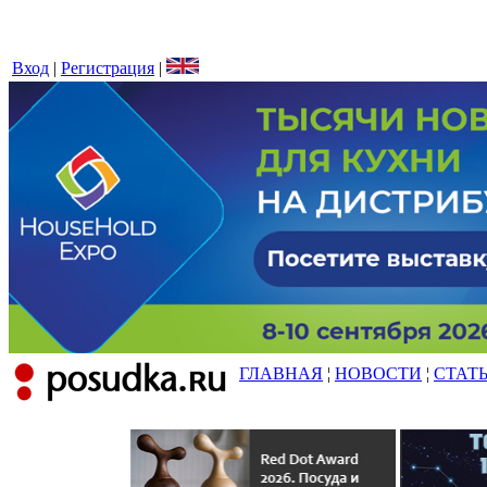
Вход
|
Регистрация
|
ГЛАВНАЯ
¦
НОВОСТИ
¦
СТАТ