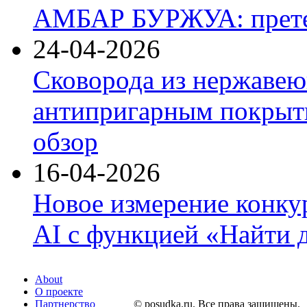
АМБАР БУРЖУА: прете
24-04-2026
Сковорода из нержавею
антипригарным покрыти
обзор
16-04-2026
Новое измерение конку
AI с функцией «Найти 
About
О проекте
Партнерство
© posudka.ru. Все права защищены.