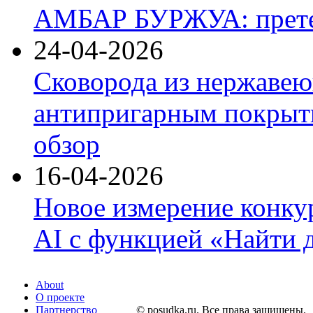
АМБАР БУРЖУА: прете
24-04-2026
Сковорода из нержавею
антипригарным покрыти
обзор
16-04-2026
Новое измерение конку
AI с функцией «Найти 
About
О проекте
Партнерство
© posudka.ru. Все права защищены.