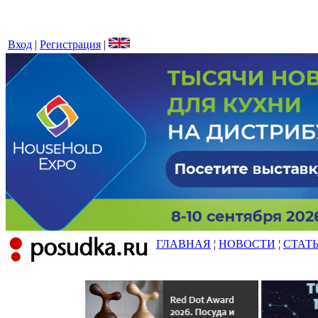
Вход
|
Регистрация
|
ГЛАВНАЯ
¦
НОВОСТИ
¦
СТАТ