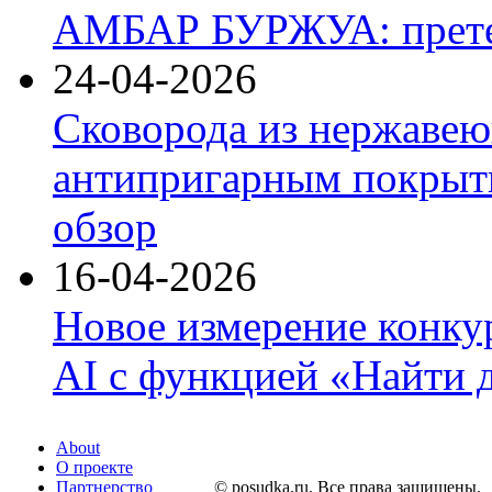
АМБАР БУРЖУА: прете
24-04-2026
Сковорода из нержавею
антипригарным покрыти
обзор
16-04-2026
Новое измерение конку
AI с функцией «Найти 
About
О проекте
Партнерство
© posudka.ru. Все права защищены.