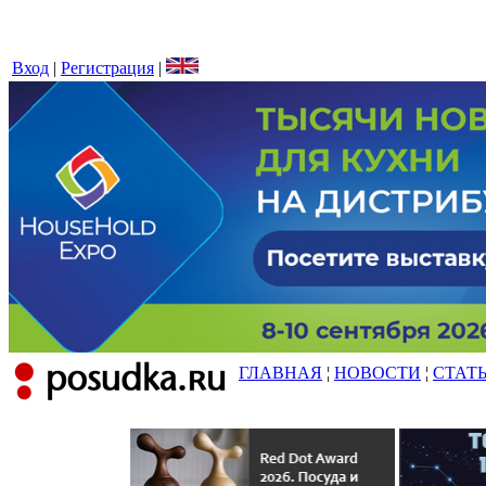
Вход
|
Регистрация
|
ГЛАВНАЯ
¦
НОВОСТИ
¦
СТАТ