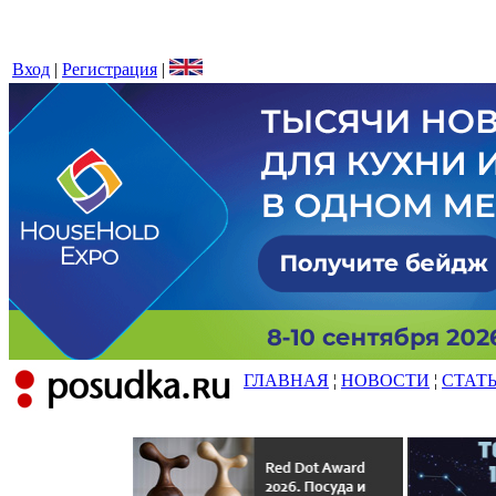
Вход
|
Регистрация
|
ГЛАВНАЯ
¦
НОВОСТИ
¦
СТАТ