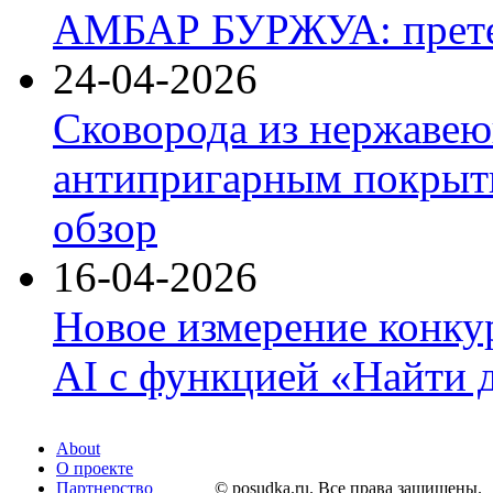
АМБАР БУРЖУА: прете
24-04-2026
Сковорода из нержавею
антипригарным покрыти
обзор
16-04-2026
Новое измерение конку
AI с функцией «Найти 
About
О проекте
Партнерство
© posudka.ru. Все права защищены.