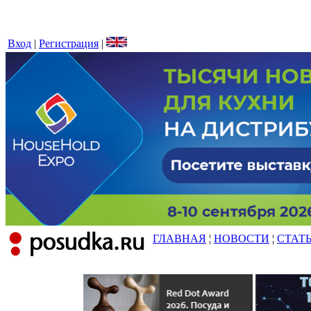
Вход
|
Регистрация
|
ГЛАВНАЯ
¦
НОВОСТИ
¦
СТАТ