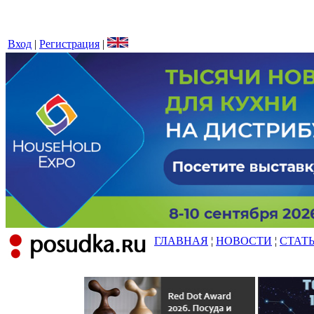
Вход
|
Регистрация
|
ГЛАВНАЯ
¦
НОВОСТИ
¦
СТАТ