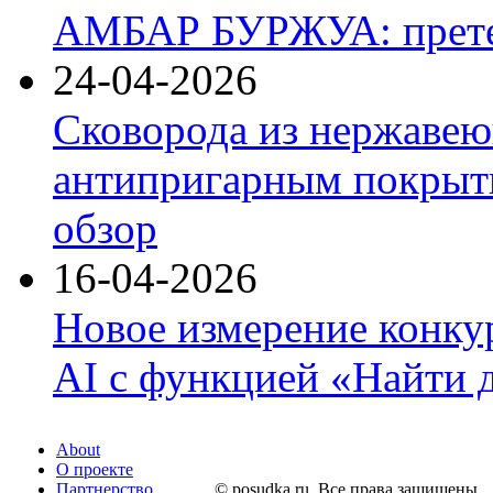
АМБАР БУРЖУА: прете
24-04-2026
Сковорода из нержавею
антипригарным покрыти
обзор
16-04-2026
Новое измерение конку
AI с функцией «Найти 
About
О проекте
Партнерство
© posudka.ru. Все права защищены.