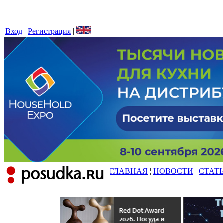
Вход
|
Регистрация
|
ГЛАВНАЯ
¦
НОВОСТИ
¦
СТАТ