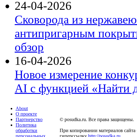
24-04-2026
Сковорода из нержавею
антипригарным покрыти
обзор
16-04-2026
Новое измерение конку
AI с функцией «Найти 
About
О проекте
Партнерство
© posudka.ru. Все права защищены.
Политика
обработки
При копировании материалов сайта 
персональных
гиперссылку
http://posudka.ru
.