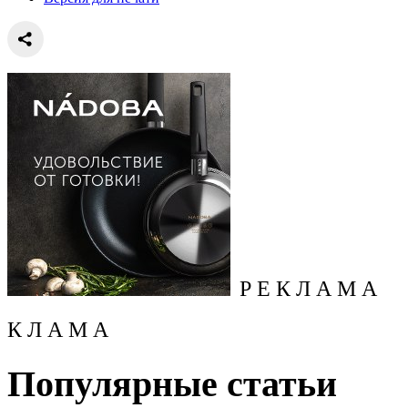
Р Е К Л А М А
К Л А М А
Популярные статьи