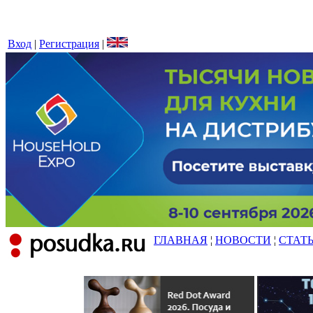
Вход
|
Регистрация
|
ГЛАВНАЯ
¦
НОВОСТИ
¦
СТАТ