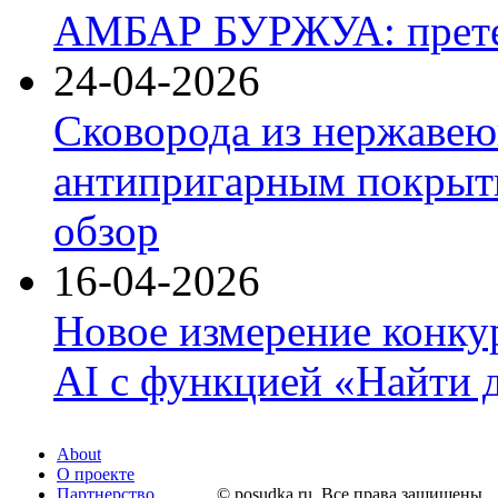
АМБАР БУРЖУА: прете
24-04-2026
Сковорода из нержавею
антипригарным покрыти
обзор
16-04-2026
Новое измерение конку
AI с функцией «Найти 
About
О проекте
Партнерство
© posudka.ru. Все права защищены.