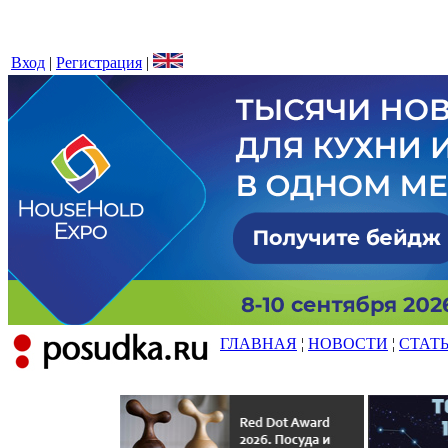
Вход
|
Регистрация
|
ГЛАВНАЯ
¦
НОВОСТИ
¦
СТАТ