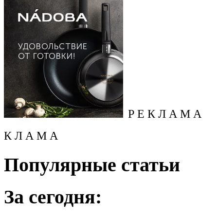
Р Е К Л А М А
К Л А М А
Популярные статьи
За сегодня: