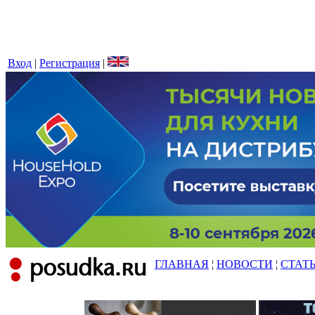
Вход
|
Регистрация
|
ГЛАВНАЯ
¦
НОВОСТИ
¦
СТАТ