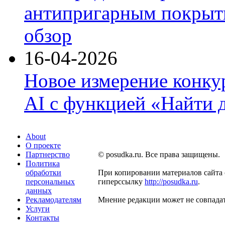
антипригарным покрыти
обзор
16-04-2026
Новое измерение конку
AI с функцией «Найти 
About
О проекте
Партнерство
© posudka.ru. Все права защищены.
Политика
обработки
При копировании материалов сайта 
персональных
гиперссылку
http://posudka.ru
.
данных
Рекламодателям
Мнение редакции может не совпадат
Услуги
Контакты