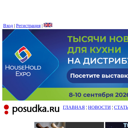
Вход
|
Регистрация
|
ГЛАВНАЯ
¦
НОВОСТИ
¦
СТАТ