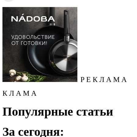
Р Е К Л А М А
К Л А М А
Популярные статьи
За сегодня: