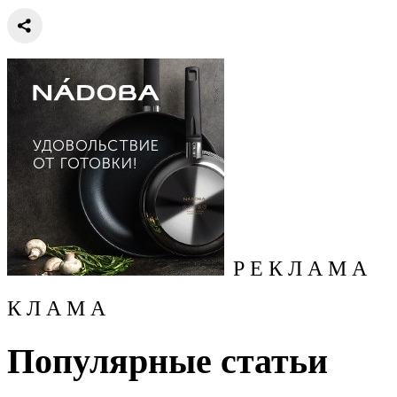
Р Е К Л А М А
К Л А М А
Популярные статьи