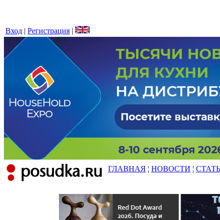
Вход
|
Регистрация
|
ГЛАВНАЯ
¦
НОВОСТИ
¦
СТАТ