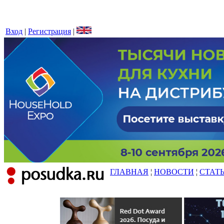
Вход
|
Регистрация
|
ГЛАВНАЯ
¦
НОВОСТИ
¦
СТАТ