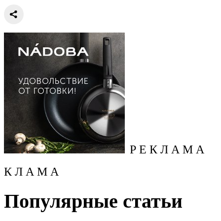
Р Е К Л А М А
К Л А М А
Популярные статьи