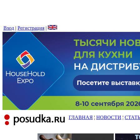
Вход
|
Регистрация
|
ГЛАВНАЯ
¦
НОВОСТИ
¦
СТАТ