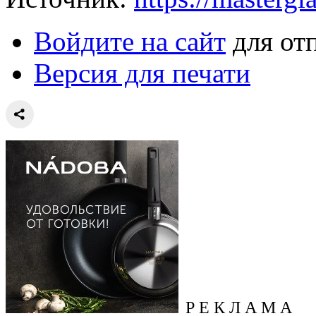
Войдите на сайт
для от
Версия для печати
Р Е К Л А М А