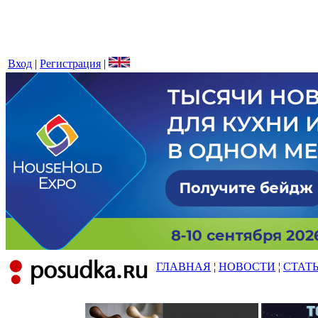
Вход
|
Регистрация
|
ГЛАВНАЯ
¦
НОВОСТИ
¦
СТАТ