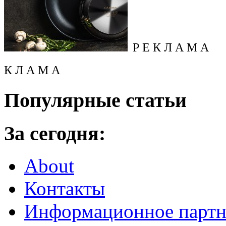
Р Е К Л А М А
К Л А М А
Популярные статьи
За сегодня:
About
Контакты
Информационное партн