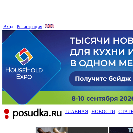
Вход
|
Регистрация
|
ГЛАВНАЯ
¦
НОВОСТИ
¦
СТАТ