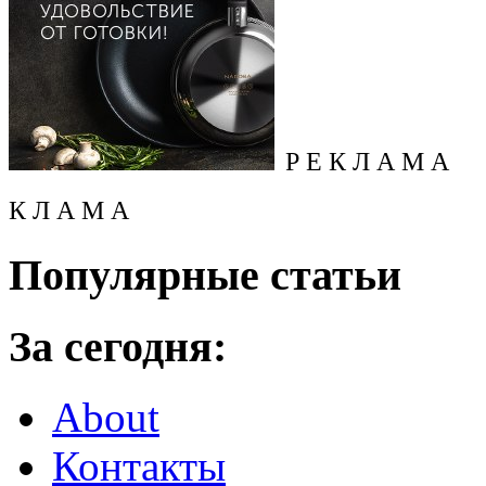
Р Е К Л А М А
К Л А М А
Популярные статьи
За сегодня:
About
Контакты