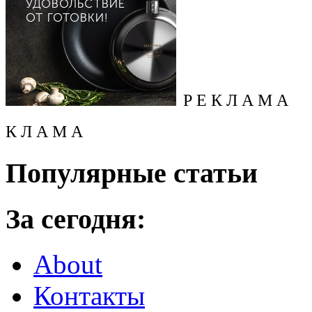
Р Е К Л А М А
К Л А М А
Популярные статьи
За сегодня:
About
Контакты