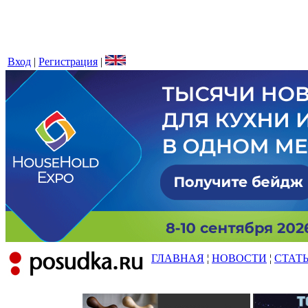
Вход
|
Регистрация
|
ГЛАВНАЯ
¦
НОВОСТИ
¦
СТАТ