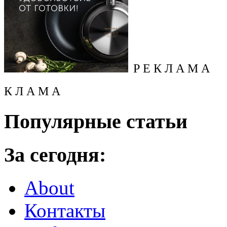
Р Е К Л А М А
К Л А М А
Популярные статьи
За сегодня:
About
Контакты