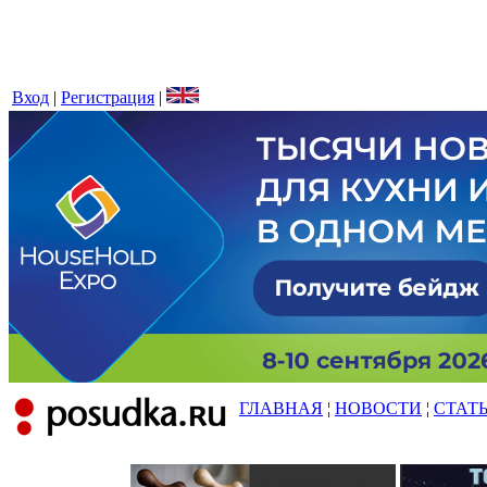
Вход
|
Регистрация
|
ГЛАВНАЯ
¦
НОВОСТИ
¦
СТАТ