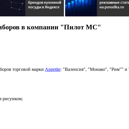
иборов в компании "Пилот МС"
боров торговой марки
Appetite
: "Валенсия", "Монако", "Рим"" и
м рисунком;