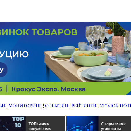
ЬИ
¦
МОНИТОРИНГ
¦
СОБЫТИЯ
¦
РЕЙТИНГИ
¦
УГОЛОК ПОТ