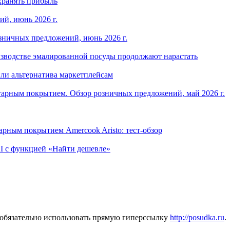
хранять прибыль
й, июнь 2026 г.
зничных предложений, июнь 2026 г.
изводстве эмалированной посуды продолжают нарастать
ли альтернатива маркетплейсам
арным покрытием. Обзор розничных предложений, май 2026 г.
рным покрытием Amercook Aristo: тест-обзор
I с функцией «Найти дешевле»
 обязательно использовать прямую гиперссылку
http://posudka.ru
.