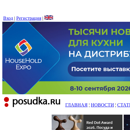
Вход
|
Регистрация
|
ГЛАВНАЯ
¦
НОВОСТИ
¦
СТАТ