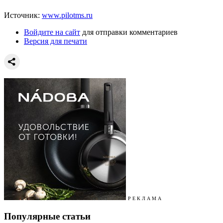
Источник:
www.pilotms.ru
Войдите на сайт
для отправки комментариев
Версия для печати
Р Е К Л А М А
Популярные статьи