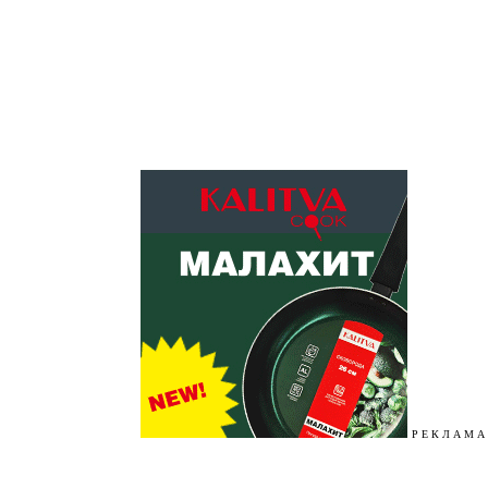
Р Е К Л А М А