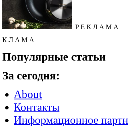
Р Е К Л А М А
К Л А М А
Популярные статьи
За сегодня:
About
Контакты
Информационное партн