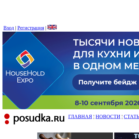
Вход
|
Регистрация
|
ГЛАВНАЯ
¦
НОВОСТИ
¦
СТАТ