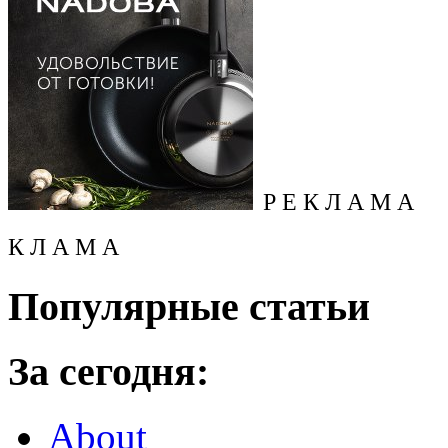
Р Е К Л А М А
К Л А М А
Популярные статьи
За сегодня:
About