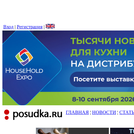
Вход
|
Регистрация
|
ГЛАВНАЯ
¦
НОВОСТИ
¦
СТАТ