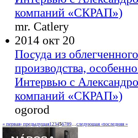
компаний «СКРАП»)
mr. Catlery
2014 окт 20
Посуда из облегченного
производства, особенно
Интервью с Александр
компаний «СКРАП»)
ogorod
« первая
‹ предыдущая
1
2
3
4
5
6
7
8
9
…
следующая ›
последняя »