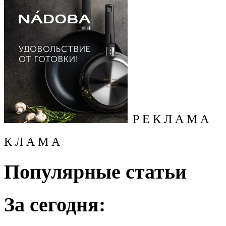
Р Е К Л А М А
К Л А М А
Популярные статьи
За сегодня: