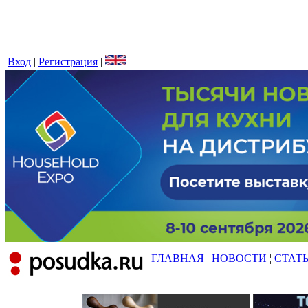
Вход
|
Регистрация
|
ГЛАВНАЯ
¦
НОВОСТИ
¦
СТАТ