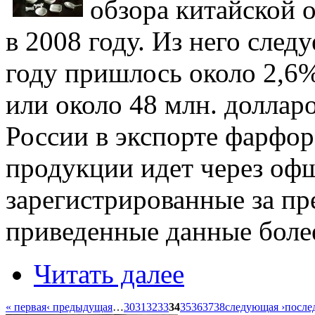
обзора китайской 
в 2008 году. Из него след
году пришлось около 2,6%
или около 48 млн. доллар
России в экспорте фарфор
продукции идет через оф
зарегистрированные за пр
приведенные данные боле
Читать далее
« первая
‹ предыдущая
…
30
31
32
33
34
35
36
37
38
следующая ›
после