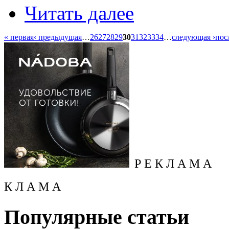
Читать далее
« первая
‹ предыдущая
…
26
27
28
29
30
31
32
33
34
…
следующая ›
пос
Р Е К Л А М А
К Л А М А
Популярные статьи