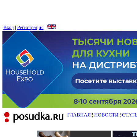
Вход
|
Регистрация
|
ГЛАВНАЯ
¦
НОВОСТИ
¦
СТАТ