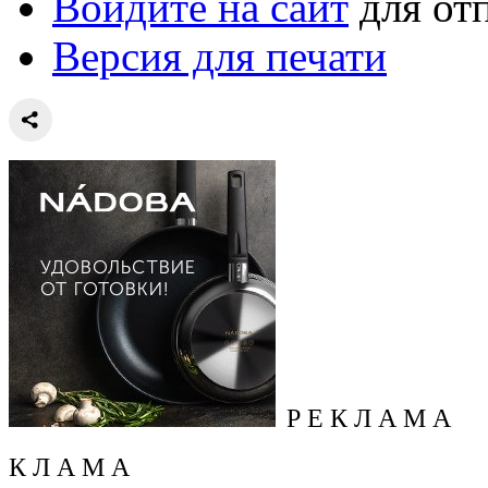
Войдите на сайт
для от
Версия для печати
Р Е К Л А М А
К Л А М А