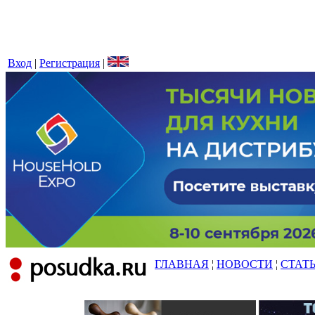
Вход
|
Регистрация
|
ГЛАВНАЯ
¦
НОВОСТИ
¦
СТАТ