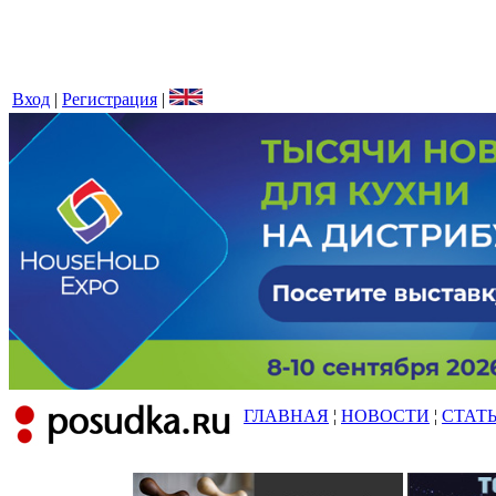
Вход
|
Регистрация
|
ГЛАВНАЯ
¦
НОВОСТИ
¦
СТАТ