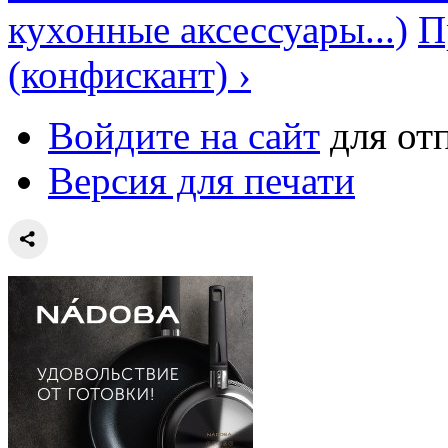
кухонные аксессуары...)
П
(конфискант) ›
Войдите на сайт
для от
Версия для печати