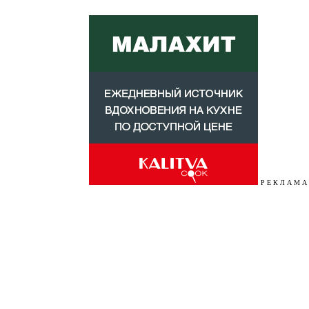
Р Е К Л А М А