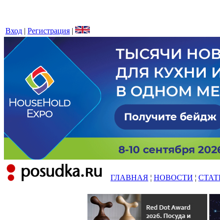
Вход
|
Регистрация
|
ГЛАВНАЯ
¦
НОВОСТИ
¦
СТАТ