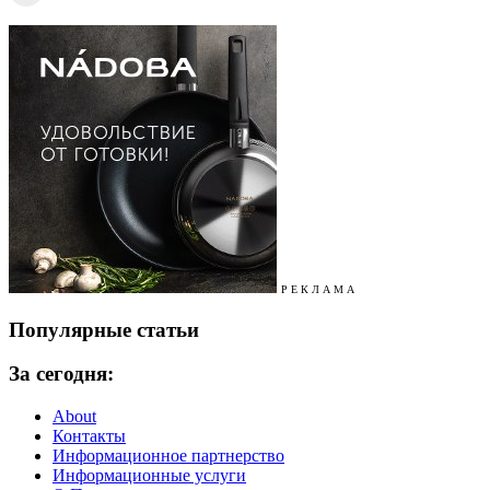
Р Е К Л А М А
Популярные статьи
За сегодня:
About
Контакты
Информационное партнерство
Информационные услуги