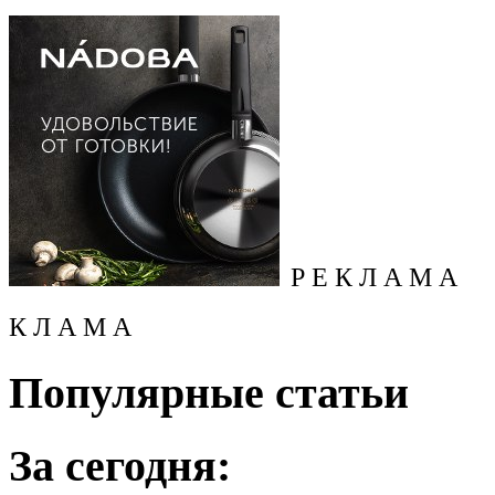
Р Е К Л А М А
К Л А М А
Популярные статьи
За сегодня: