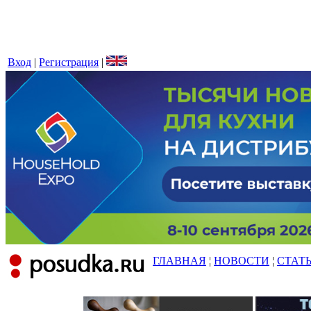
Вход
|
Регистрация
|
ГЛАВНАЯ
¦
НОВОСТИ
¦
СТАТ