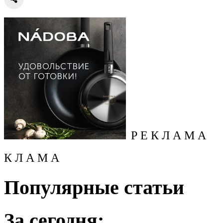
Р Е К Л А М А
К Л А М А
Популярные статьи
За сегодня: