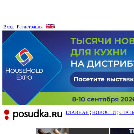
Вход
|
Регистрация
|
ГЛАВНАЯ
¦
НОВОСТИ
¦
СТАТ